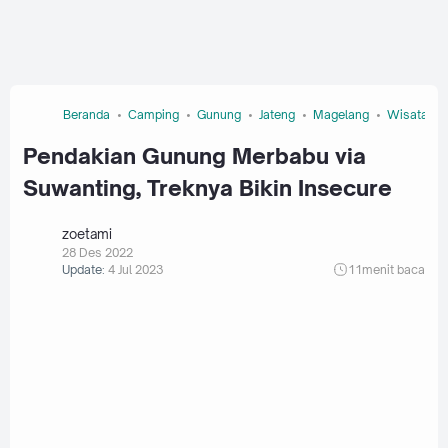
Beranda
Camping
Gunung
Jateng
Magelang
Wisata
Pendakian Gunung Merbabu via
Suwanting, Treknya Bikin Insecure
zoetami
28 Des 2022
Update:
4 Jul 2023
11
menit baca