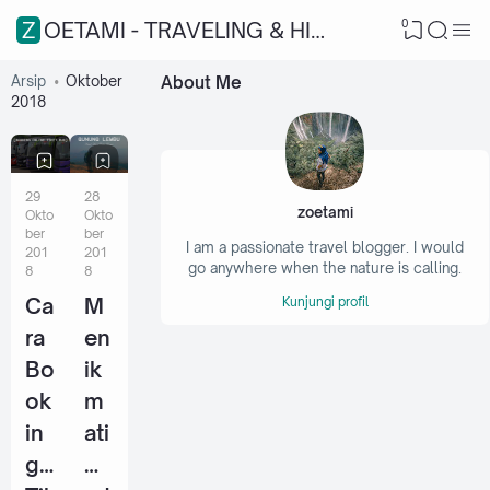
0
ZOETAMI - TRAVELING & HIKING
Arsip
Oktober
About Me
2018
29
28
zoetami
Okto
Okto
ber
ber
I am a passionate travel blogger. I would
201
201
go anywhere when the nature is calling.
8
8
Ca
M
Kunjungi profil
ra
en
Bo
ik
ok
m
in
ati
g
W