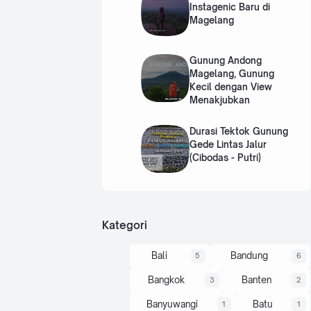
Instagenic Baru di
Magelang
Gunung Andong
Magelang, Gunung
Kecil dengan View
Menakjubkan
Durasi Tektok Gunung
Gede Lintas Jalur
(Cibodas - Putri)
Kategori
Bali
Bandung
5
6
Bangkok
Banten
3
2
Banyuwangi
Batu
1
1