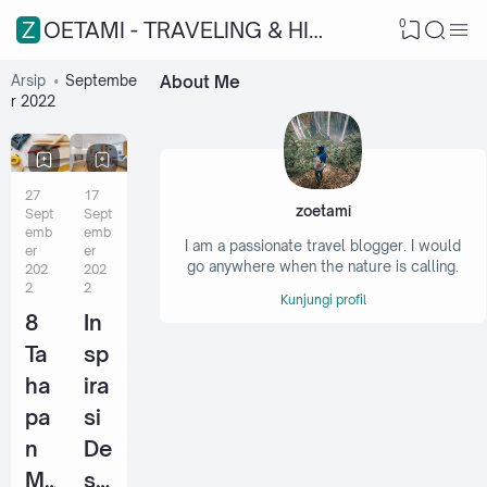
0
ZOETAMI - TRAVELING & HIKING
Arsip
Septembe
About Me
r 2022
27
17
zoetami
Sept
Sept
emb
emb
I am a passionate travel blogger. I would
er
er
go anywhere when the nature is calling.
202
202
2
2
Kunjungi profil
8
In
Ta
sp
ha
ira
pa
si
n
De
M
sai