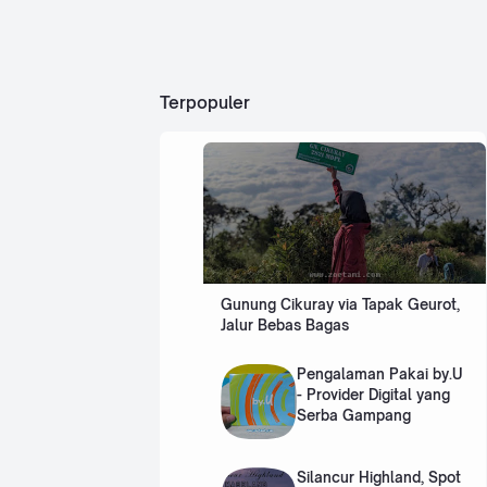
tet
an.
pati
ik
Seti
wis
ap
hlist
oran
posi
g
si
Terpopuler
past
tera
i
tas
ingi
seb
n
agai
dan
seb
men
uah
gup
pen
aya
cap
kan
aian
Gunung Cikuray via Tapak Geurot,
unt
hidu
Jalur Bebas Bagas
uk
p
me
yan
mili
g
Pengalaman Pakai by.U
ki
ingi
- Provider Digital yang
rum
n…
Serba Gampang
ah…
Silancur Highland, Spot