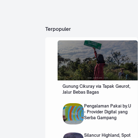
Pr
ifika
os
si
kela
ed
yak
an
ur
Terpopuler
seb
da
elu
m
n
difu
Se
ngsi
kan.
be
Sert
ra
ifika
si ini
pa
Gunung Cikuray via Tapak Geurot,
ber
Pe
Jalur Bebas Bagas
nam
a
nti
SLF
Pengalaman Pakai by.U
ng
(Ser
- Provider Digital yang
tif…
Serba Gampang
Da
la
Silancur Highland, Spot
m