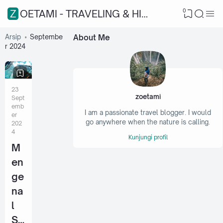
0
ZOETAMI - TRAVELING & HIKING
Arsip
Septembe
About Me
r 2024
23
zoetami
Sept
emb
I am a passionate travel blogger. I would
er
go anywhere when the nature is calling.
202
4
Kunjungi profil
M
en
ge
na
l
Se