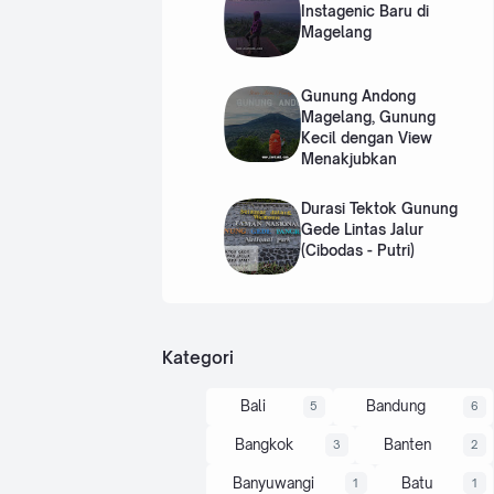
Instagenic Baru di
Pe
Magelang
m
ba
Gunung Andong
Magelang, Gunung
ng
Kecil dengan View
un
Menakjubkan
an
Durasi Tektok Gunung
G
Gede Lintas Jalur
ed
(Cibodas - Putri)
un
g
Kategori
Bali
Bandung
5
6
Bangkok
Banten
3
2
Banyuwangi
Batu
1
1