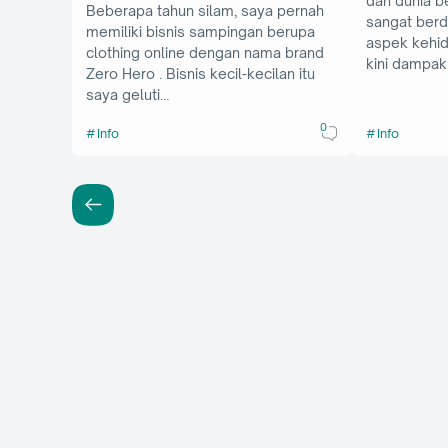
dan dunia b
Beberapa tahun silam, saya pernah
sangat ber
memiliki bisnis sampingan berupa
aspek kehid
clothing online dengan nama brand
kini dampak
Zero Hero . Bisnis kecil-kecilan itu
saya geluti…
0
Info
Info