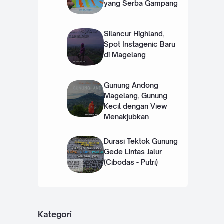
yang Serba Gampang
Silancur Highland,
Spot Instagenic Baru
di Magelang
Gunung Andong
Magelang, Gunung
Kecil dengan View
Menakjubkan
Durasi Tektok Gunung
Gede Lintas Jalur
(Cibodas - Putri)
Kategori