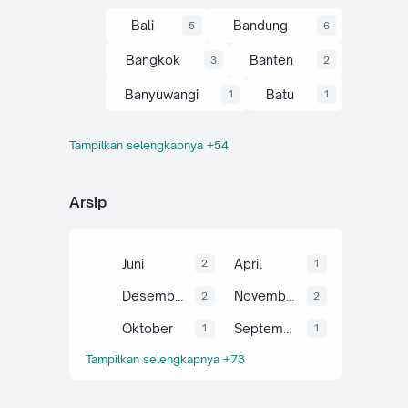
Bali
Bandung
5
6
Bangkok
Banten
3
2
Banyuwangi
Batu
1
1
Tampilkan selengkapnya +54
Belitung
Bogor
1
5
Bromo
Budaya
1
6
Arsip
Camping
Cianjur
28
6
Cirebon
Curug
5
6
Juni
April
2
1
Dieng
Garut
4
2
Desember
November
2
2
Gunung
Hatyai
35
3
Oktober
September
1
1
Tampilkan selengkapnya +73
Ijen
Info
1
66
Jabar
Jateng
44
19