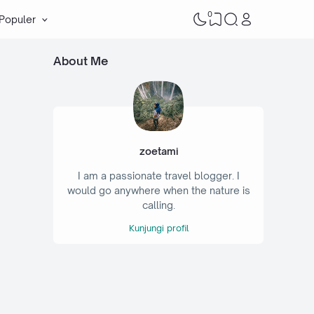
0
 Populer
About Me
zoetami
I am a passionate travel blogger. I
would go anywhere when the nature is
calling.
Kunjungi profil