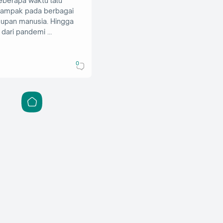
eberapa waktu lalu
dampak pada berbagai
upan manusia. Hingga
 dari pandemi …
0