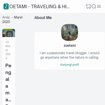
0
ZOETAMI - TRAVELING & HIKING
Arsip
Maret
About Me
2020
13
zoetami
Mar
et
I am a passionate travel blogger. I would
202
go anywhere when the nature is calling.
0
Pe
Kunjungi profil
ng
al
a
m
an