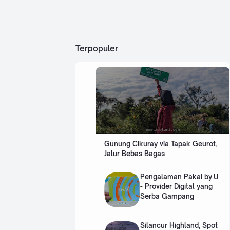
Ga
men
jadi
m
per
binc
pa
Terpopuler
ang
ng
an
han
gat
dika
lang
an
neti
zen
teru
Gunung Cikuray via Tapak Geurot,
tam
Jalur Bebas Bagas
a
para
mile
Pengalaman Pakai by.U
nnia
- Provider Digital yang
l.…
Serba Gampang
Silancur Highland, Spot