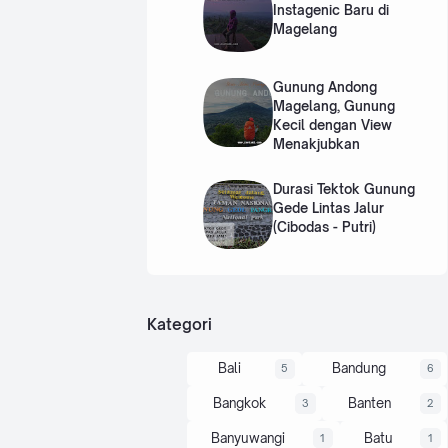
Instagenic Baru di
Magelang
Gunung Andong
Magelang, Gunung
Kecil dengan View
Menakjubkan
Durasi Tektok Gunung
Gede Lintas Jalur
(Cibodas - Putri)
Kategori
Bali
Bandung
5
6
Bangkok
Banten
3
2
Banyuwangi
Batu
1
1