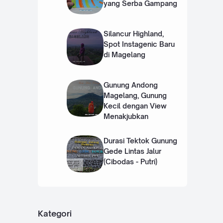
yang Serba Gampang
Silancur Highland,
Spot Instagenic Baru
di Magelang
Gunung Andong
Magelang, Gunung
Kecil dengan View
Menakjubkan
Durasi Tektok Gunung
Gede Lintas Jalur
(Cibodas - Putri)
Kategori