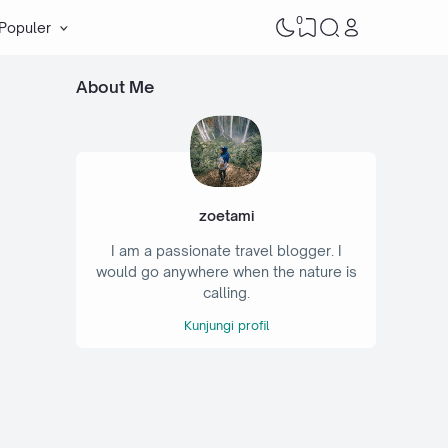
0
 Populer
About Me
zoetami
I am a passionate travel blogger. I
would go anywhere when the nature is
calling.
Kunjungi profil