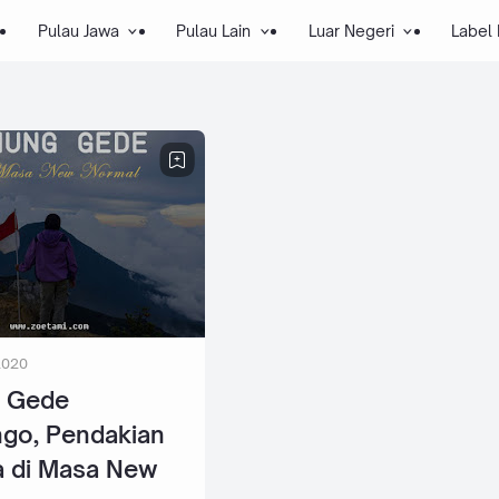
Pulau Jawa
Pulau Lain
Luar Negeri
Label
2020
 Gede
go, Pendakian
a di Masa New