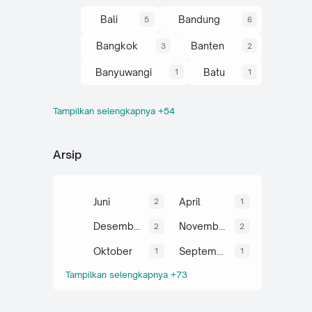
Bali
Bandung
5
6
Bangkok
Banten
3
2
Banyuwangi
Batu
1
1
Tampilkan selengkapnya +54
Belitung
Bogor
1
5
Bromo
Budaya
1
6
Arsip
Camping
Cianjur
28
6
Cirebon
Curug
5
6
Juni
April
2
1
Dieng
Garut
4
2
Desember
November
2
2
Gunung
Hatyai
35
3
Oktober
September
1
1
Tampilkan selengkapnya +73
Ijen
Info
1
66
Jabar
Jateng
44
19