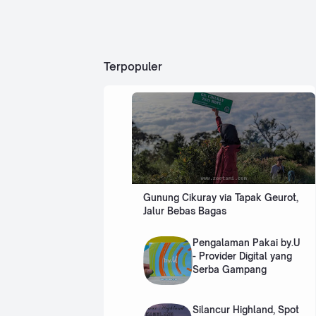
kelu
ar
dari
Indo
nesi
Terpopuler
a.
Keti
ka
ken
aika
n
tike
t
pes
awa
Gunung Cikuray via Tapak Geurot,
t y…
Jalur Bebas Bagas
Pengalaman Pakai by.U
- Provider Digital yang
Serba Gampang
Silancur Highland, Spot