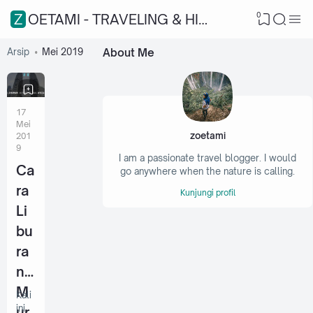
0
ZOETAMI - TRAVELING & HIKING
Arsip
Mei 2019
About Me
17
Mei
zoetami
201
9
I am a passionate travel blogger. I would
Ca
go anywhere when the nature is calling.
ra
Kunjungi profil
Li
bu
ra
n
M
Kali
ini
ur