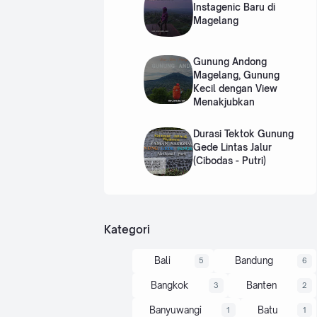
Instagenic Baru di
Magelang
Gunung Andong
Magelang, Gunung
Kecil dengan View
Menakjubkan
Durasi Tektok Gunung
Gede Lintas Jalur
(Cibodas - Putri)
Kategori
Bali
Bandung
5
6
Bangkok
Banten
3
2
Banyuwangi
Batu
1
1