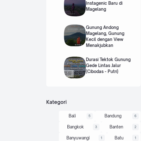
Instagenic Baru di
Magelang
Gunung Andong
Magelang, Gunung
Kecil dengan View
Menakjubkan
Durasi Tektok Gunung
Gede Lintas Jalur
(Cibodas - Putri)
Kategori
Bali
Bandung
5
6
Bangkok
Banten
3
2
Banyuwangi
Batu
1
1