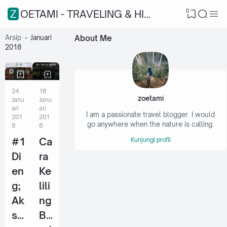
0
ZOETAMI - TRAVELING & HIKING
Arsip
Januari
About Me
2018
24
18
zoetami
Janu
Janu
ari
ari
I am a passionate travel blogger. I would
201
201
go anywhere when the nature is calling.
8
8
#1
Ca
Kunjungi profil
Di
ra
en
Ke
g;
lili
Ak
ng
se
Ba