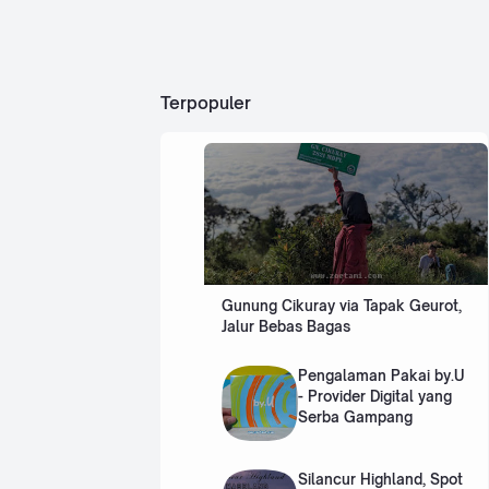
g
(B
u ke
hub
Neg
ung
an
eri
bus
Diat
and
dr
Terpopuler
as
alan
os
Awa
wis
n
ata
)
Dat
wan
aran
Ban
Ting
dun
gi
g ini
Die
sud
ng.
ah
Yea
di
Gunung Cikuray via Tapak Geurot,
h
ope
Jalur Bebas Bagas
sala
rasi
h
kan
satu
seja
Pengalaman Pakai by.U
…
k …
- Provider Digital yang
Serba Gampang
Silancur Highland, Spot