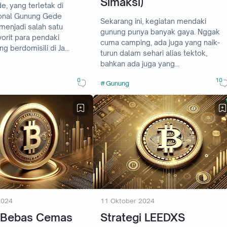
Simaksi)
, yang terletak di
onal Gunung Gede
Sekarang ini, kegiatan mendaki
menjadi salah satu
gunung punya banyak gaya. Nggak
vorit para pendaki
cuma camping, ada juga yang naik-
ng berdomisili di Ja…
turun dalam sehari alias tektok,
bahkan ada juga yang…
0
10
Gunung
2024
11 Oktober 2024
g Bebas Cemas
Strategi LEEDXS