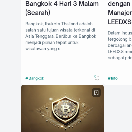
Bangkok 4 Hari 3 Malam
dengan
(Searah)
Manaje
LEEDXS
Bangkok, Ibukota Thailand adalah
salah satu tujuan wisata terkenal di
Dalam indus
Asia Tenggara. Berlibur ke Bangkok
tergolong b
menjadi pilihan tepat untuk
berbagai a
wisatawan yang s…
LEEDXS me
sebagai prio
0
Bangkok
Info