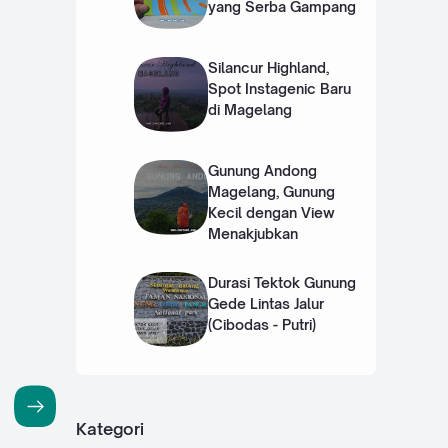
yang Serba Gampang
Silancur Highland,
Spot Instagenic Baru
di Magelang
Gunung Andong
Magelang, Gunung
Kecil dengan View
Menakjubkan
Durasi Tektok Gunung
Gede Lintas Jalur
(Cibodas - Putri)
Kategori