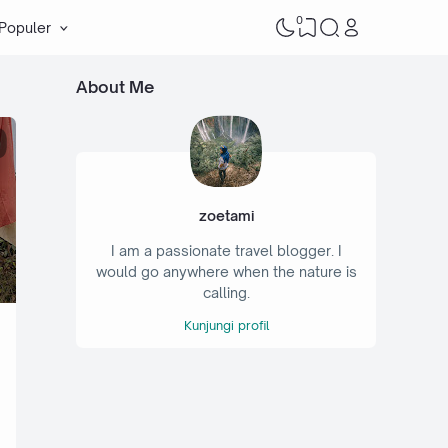
0
 Populer
About Me
zoetami
I am a passionate travel blogger. I
would go anywhere when the nature is
calling.
Kunjungi profil