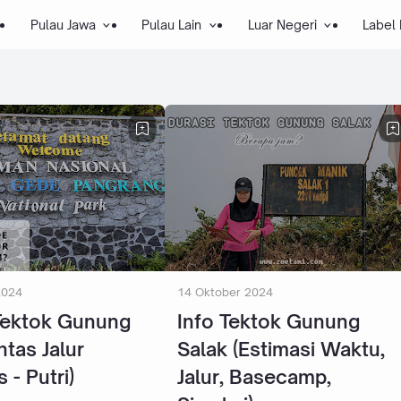
Pulau Jawa
Pulau Lain
Luar Negeri
Label
2024
14 Oktober 2024
Tektok Gunung
Info Tektok Gunung
ntas Jalur
Salak (Estimasi Waktu,
 - Putri)
Jalur, Basecamp,