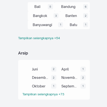
Bali
Bandung
5
6
Bangkok
Banten
3
2
Banyuwangi
Batu
1
1
Tampilkan selengkapnya +54
Belitung
Bogor
1
5
Bromo
Budaya
1
6
Arsip
Camping
Cianjur
28
6
Cirebon
Curug
5
6
Juni
April
2
1
Dieng
Garut
4
2
Desember
November
2
2
Gunung
Hatyai
35
3
Oktober
September
1
1
Tampilkan selengkapnya +73
Ijen
Info
1
66
Jabar
Jateng
44
19