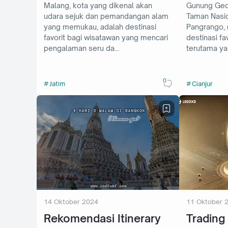
Malang, kota yang dikenal akan
Gunung Gede
udara sejuk dan pemandangan alam
Taman Nasi
yang memukau, adalah destinasi
Pangrango, 
favorit bagi wisatawan yang mencari
destinasi fa
pengalaman seru da…
terutama ya
0
Jatim
Cianjur
14 Oktober 2024
11 Oktober 
Rekomendasi Itinerary
Tradin