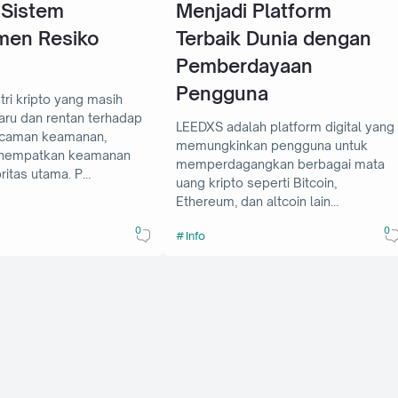
 Sistem
Menjadi Platform
men Resiko
Terbaik Dunia dengan
Pemberdayaan
Pengguna
tri kripto yang masih
aru dan rentan terhadap
LEEDXS adalah platform digital yang
ncaman keamanan,
memungkinkan pengguna untuk
nempatkan keamanan
memperdagangkan berbagai mata
ritas utama. P…
uang kripto seperti Bitcoin,
Ethereum, dan altcoin lain…
0
0
Info