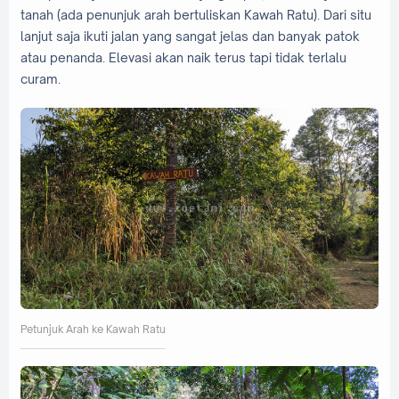
tanah (ada penunjuk arah bertuliskan Kawah Ratu). Dari situ
lanjut saja ikuti jalan yang sangat jelas dan banyak patok
atau penanda. Elevasi akan naik terus tapi tidak terlalu
curam.
Petunjuk Arah ke Kawah Ratu