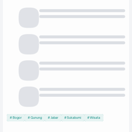
Bogor
Gunung
Jabar
Sukabumi
Wisata