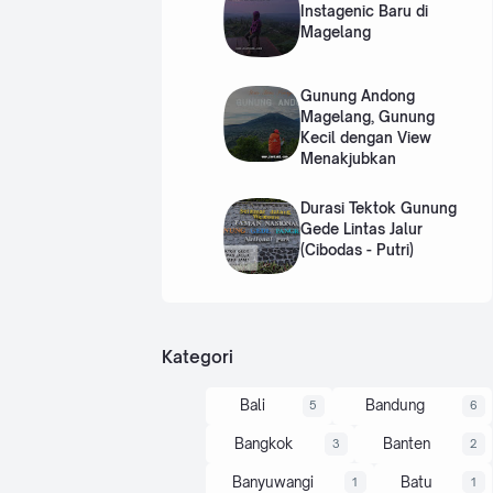
Instagenic Baru di
Magelang
Gunung Andong
Magelang, Gunung
Kecil dengan View
Menakjubkan
Durasi Tektok Gunung
Gede Lintas Jalur
(Cibodas - Putri)
Kategori
Bali
Bandung
5
6
Bangkok
Banten
3
2
Banyuwangi
Batu
1
1