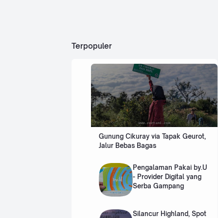
ne
bah
wa
rar
Dat
aran
y
Terpopuler
Ting
Le
gi
Die
ng
ng
ka
ber
ada
p!
di
kaw
asa
n
Gunung Cikuray via Tapak Geurot,
vulk
Jalur Bebas Bagas
anik
aktif
.
Pengalaman Pakai by.U
Dari
- Provider Digital yang
ha…
Serba Gampang
Silancur Highland, Spot