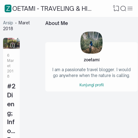
0
ZOETAMI - TRAVELING & HIKING
Arsip
Maret
About Me
2018
6
zoetami
Mar
et
I am a passionate travel blogger. I would
201
go anywhere when the nature is calling.
8
#2
Kunjungi profil
Di
en
g;
Inf
o