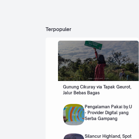
g
mau
m
ri
yan
diaj
g
ak
Sa
2
kita
kom
tu
M
ken
pro
Terpopuler
al
mi?
Ha
al
sek
kala
ri
a
aran
u
g
kam
m
diya
u
kini
sed
mer
ang
upa
ber
kan
ada
kald
di
Gunung Cikuray via Tapak Geurot,
era
fase
Jalur Bebas Bagas
sisa
itu,
letu
…
san
Pengalaman Pakai by.U
…
- Provider Digital yang
Serba Gampang
Silancur Highland, Spot