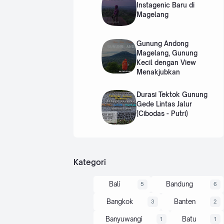
Instagenic Baru di
Magelang
Gunung Andong
Magelang, Gunung
Kecil dengan View
Menakjubkan
Durasi Tektok Gunung
Gede Lintas Jalur
(Cibodas - Putri)
Kategori
Bali
Bandung
5
6
Bangkok
Banten
3
2
Banyuwangi
Batu
1
1