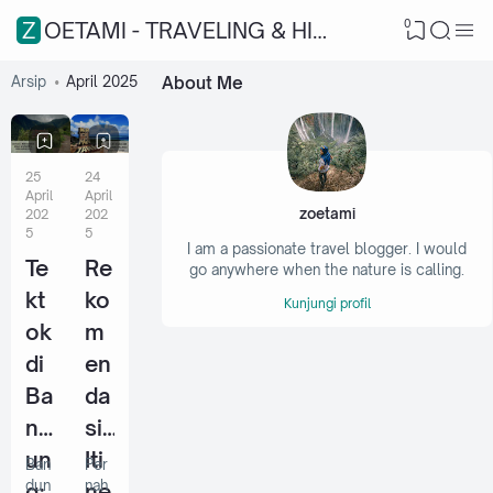
0
ZOETAMI - TRAVELING & HIKING
Arsip
April 2025
About Me
25
24
April
April
zoetami
202
202
5
5
I am a passionate travel blogger. I would
Te
Re
go anywhere when the nature is calling.
kt
ko
Kunjungi profil
ok
m
di
en
Ba
da
nd
si
un
Iti
Ban
Per
dun
nah
g:
ne