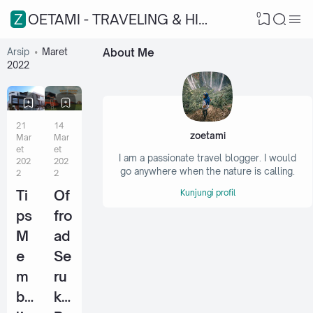
0
ZOETAMI - TRAVELING & HIKING
Arsip
Maret
About Me
2022
21
14
zoetami
Mar
Mar
et
et
I am a passionate travel blogger. I would
202
202
go anywhere when the nature is calling.
2
2
Ti
Of
Kunjungi profil
ps
fro
M
ad
e
Se
m
ru
be
ke