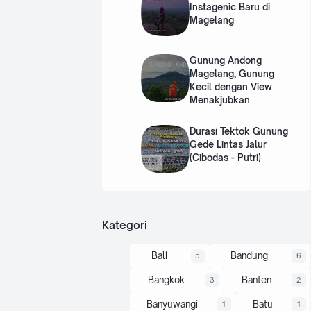
yan
Instagenic Baru di
g
Magelang
dila
kuk
an
Gunung Andong
di
Magelang, Gunung
ala
Kecil dengan View
m
Menakjubkan
ini
me
Durasi Tektok Gunung
mer
Gede Lintas Jalur
luka
(Cibodas - Putri)
n
effo
rt
yan
g
cuk
Kategori
up
bes
Bali
Bandung
5
6
ar,
beg
Bangkok
Banten
3
2
…
Banyuwangi
Batu
1
1