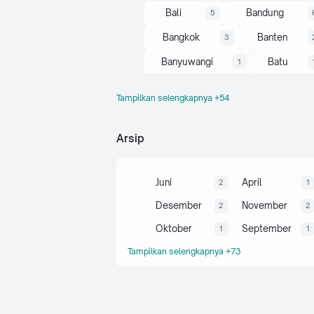
Bali
Bandung
5
Bangkok
Banten
3
Banyuwangi
Batu
1
Tampilkan selengkapnya +54
Belitung
Bogor
1
Bromo
Budaya
1
Arsip
Camping
Cianjur
28
Cirebon
Curug
5
Juni
April
2
1
Dieng
Garut
4
Desember
November
2
2
Gunung
Hatyai
35
Oktober
September
1
1
Ijen
Info
Jabar
1
66
4
Tampilkan selengkapnya +73
Jateng
Jatim
19
Jepara
Jogja
1