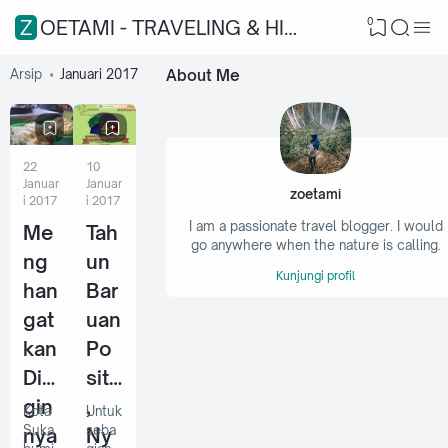
0
ZOETAMI - TRAVELING & HIKING
Arsip
Januari 2017
About Me
22
10
Januar
Januar
zoetami
i 2017
i 2017
I am a passionate travel blogger. I would
Me
Tah
go anywhere when the nature is calling.
ng
un
Kunjungi profil
han
Bar
gat
uan
kan
Po
Din
sitif
gin
,
Kota
Untuk
Suka
seba
nya
Ny