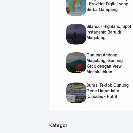
ketin
k
- Provider Digital yang
ggian
diper
Serba Gampang
584
binca
m di
ngkan
atas
khus
Silancur Highland, Spot
perm
usnya
Instagenic Baru di
ukaan
dikala
Magelang
…
ngan
p…
Gunung Andong
Magelang, Gunung
Kecil dengan View
Menakjubkan
Durasi Tektok Gunung
Gede Lintas Jalur
(Cibodas - Putri)
Kategori