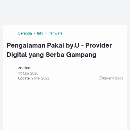
Beranda
Info
Pariwara
Pengalaman Pakai by.U - Provider
Digital yang Serba Gampang
zoetami
13 Mar 2020
Update:
9 Mei 2022
8
menit baca