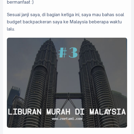
bermanfaat :)
Sesuai janji saya, di bagian ketiga ini, saya mau bahas soal
budget backpackeran saya ke Malaysia beberapa waktu
lalu.