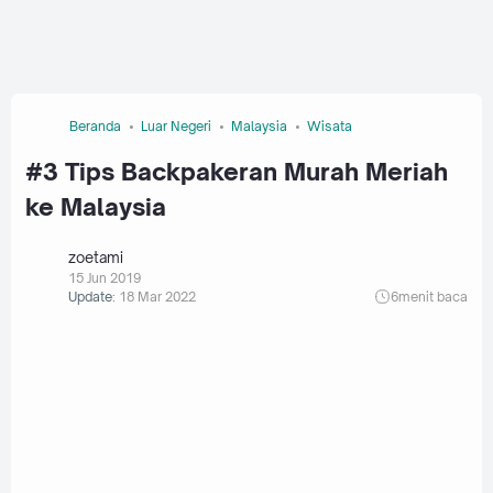
Beranda
Luar Negeri
Malaysia
Wisata
#3 Tips Backpakeran Murah Meriah
ke Malaysia
zoetami
15 Jun 2019
Update:
18 Mar 2022
6
menit baca