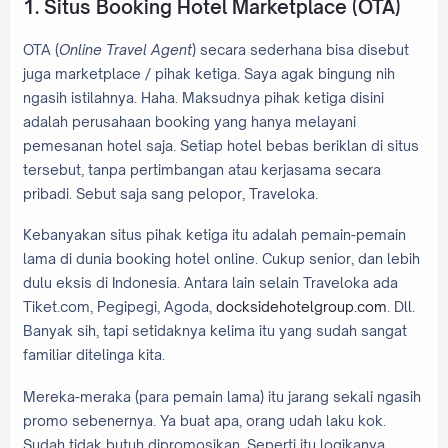
1. Situs Booking Hotel Marketplace (OTA)
OTA (
Online Travel Agent
) secara sederhana bisa disebut
juga marketplace / pihak ketiga. Saya agak bingung nih
ngasih istilahnya. Haha. Maksudnya pihak ketiga disini
adalah perusahaan booking yang hanya melayani
pemesanan hotel saja. Setiap hotel bebas beriklan di situs
tersebut, tanpa pertimbangan atau kerjasama secara
pribadi. Sebut saja sang pelopor, Traveloka.
Kebanyakan situs pihak ketiga itu adalah pemain-pemain
lama di dunia booking hotel online. Cukup senior, dan lebih
dulu eksis di Indonesia. Antara lain selain Traveloka ada
Tiket.com, Pegipegi, Agoda,
docksidehotelgroup.com
. Dll.
Banyak sih, tapi setidaknya kelima itu yang sudah sangat
familiar ditelinga kita.
Mereka-meraka (para pemain lama) itu jarang sekali ngasih
promo sebenernya. Ya buat apa, orang udah laku kok.
Sudah tidak butuh dipromosikan. Seperti itu logikanya.