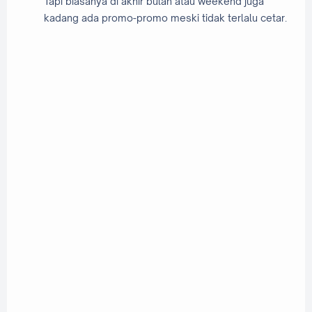
Tapi biasanya di akhir bulan atau weekend juga
kadang ada promo-promo meski tidak terlalu cetar.