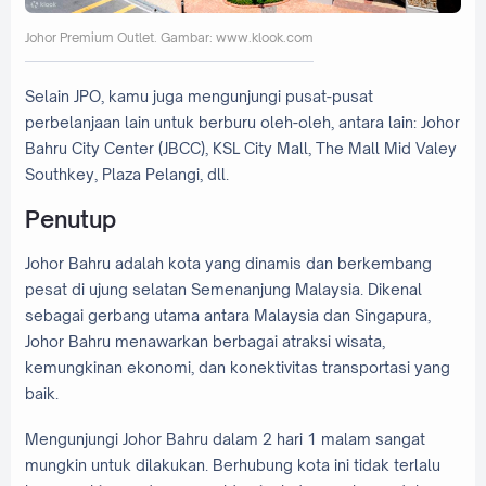
Johor Premium Outlet. Gambar: www.klook.com
Selain JPO, kamu juga mengunjungi pusat-pusat
perbelanjaan lain untuk berburu oleh-oleh, antara lain: Johor
Bahru City Center (JBCC), KSL City Mall, The Mall Mid Valey
Southkey, Plaza Pelangi, dll.
Penutup
Johor Bahru adalah kota yang dinamis dan berkembang
pesat di ujung selatan Semenanjung Malaysia. Dikenal
sebagai gerbang utama antara Malaysia dan Singapura,
Johor Bahru menawarkan berbagai atraksi wisata,
kemungkinan ekonomi, dan konektivitas transportasi yang
baik.
Mengunjungi Johor Bahru dalam 2 hari 1 malam sangat
mungkin untuk dilakukan. Berhubung kota ini tidak terlalu