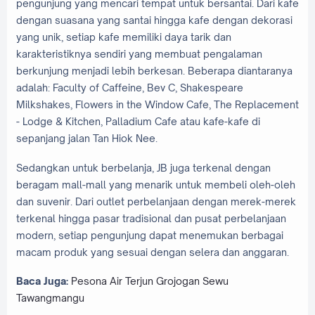
pengunjung yang mencari tempat untuk bersantai. Dari kafe
dengan suasana yang santai hingga kafe dengan dekorasi
yang unik, setiap kafe memiliki daya tarik dan
karakteristiknya sendiri yang membuat pengalaman
berkunjung menjadi lebih berkesan. Beberapa diantaranya
adalah: Faculty of Caffeine, Bev C, Shakespeare
Milkshakes, Flowers in the Window Cafe, The Replacement
- Lodge & Kitchen, Palladium Cafe atau kafe-kafe di
sepanjang jalan Tan Hiok Nee.
Sedangkan untuk berbelanja, JB juga terkenal dengan
beragam mall-mall yang menarik untuk membeli oleh-oleh
dan suvenir. Dari outlet perbelanjaan dengan merek-merek
terkenal hingga pasar tradisional dan pusat perbelanjaan
modern, setiap pengunjung dapat menemukan berbagai
macam produk yang sesuai dengan selera dan anggaran.
Baca Juga:
Pesona Air Terjun Grojogan Sewu
Tawangmangu