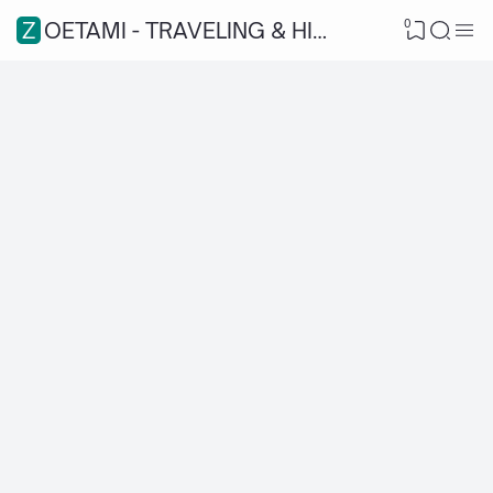
0
ZOETAMI - TRAVELING & HIKING