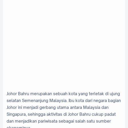
Johor Bahru merupakan sebuah kota yang terletak di ujung
selatan Semenanjung Malaysia. Ibu kota dari negara bagian
Johor ini menjadi gerbang utama antara Malaysia dan
Singapura, sehingga aktivitas di Johor Bahru cukup padat
dan menjadikan pariwisata sebagai salah satu sumber
ekonominya.