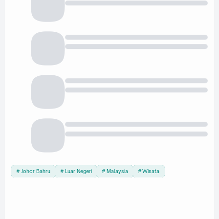
Johor Bahru
Luar Negeri
Malaysia
Wisata