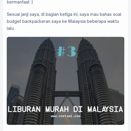
bermanfaat :)
Sesuai janji saya, di bagian ketiga ini, saya mau bahas soal
budget backpackeran saya ke Malaysia beberapa waktu
lalu.