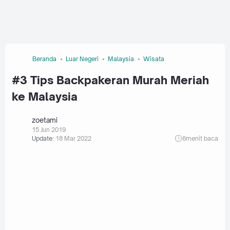
Beranda
Luar Negeri
Malaysia
Wisata
#3 Tips Backpakeran Murah Meriah
ke Malaysia
zoetami
15 Jun 2019
Update:
18 Mar 2022
6
menit baca