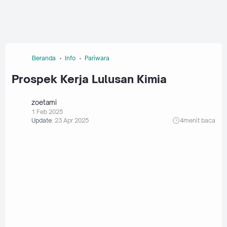
Beranda
Info
Pariwara
Prospek Kerja Lulusan Kimia
zoetami
1 Feb 2025
Update:
23 Apr 2025
4
menit baca