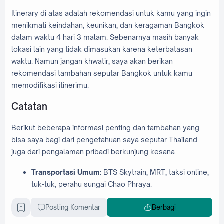
Itinerary di atas adalah rekomendasi untuk kamu yang ingin
menikmati keindahan, keunikan, dan keragaman Bangkok
dalam waktu 4 hari 3 malam. Sebenarnya masih banyak
lokasi lain yang tidak dimasukan karena keterbatasan
waktu. Namun jangan khwatir, saya akan berikan
rekomendasi tambahan seputar Bangkok untuk kamu
memodifikasi itinerimu.
Catatan
Berikut beberapa informasi penting dan tambahan yang
bisa saya bagi dari pengetahuan saya seputar Thailand
juga dari pengalaman pribadi berkunjung kesana.
Transportasi Umum:
BTS Skytrain, MRT, taksi online,
tuk-tuk, perahu sungai Chao Phraya.
Tips transportasi:
Transportasi umum dan jalanan
Posting Komentar
Berbagi
bisa sangat sibuk selama jam sibuk (07.00-09.00 dan
17.00-19.00).