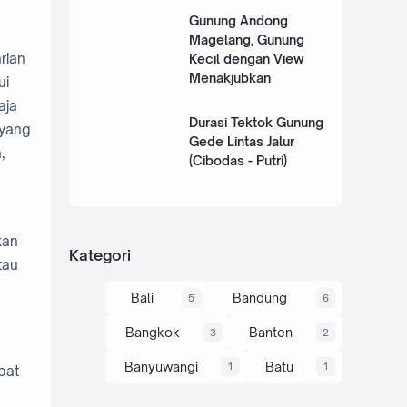
Gunung Andong
Magelang, Gunung
rian
Kecil dengan View
Menakjubkan
ui
aja
Durasi Tektok Gunung
 yang
Gede Lintas Jalur
,
(Cibodas - Putri)
kan
Kategori
tau
Bali
Bandung
5
6
Bangkok
Banten
3
2
Banyuwangi
Batu
1
1
pat