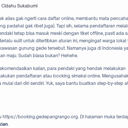
a Cidahu Sukabumi
tek alias gak ngerti cara daftar online, membantu mata pencaha
ang padahal gak ribet juga). Tapi sih, selama pendaftaran melal
endaki tetap bisa masuk meski dengan tiket offline, pasti ada s
rlalu sulit untuk ditertibkan aturan ini, mengingat warga lokal
i kawasan gunung gede tersebut. Namanya juga di Indonesia ya
 dan maju. Sudah biasa bukan? Hehehe.
erekomendasikan kalian, para pendaki yang hendak melakukan
lakukan pendaftaran atau booking simaksi online. Mengusaha
a mulai dari diri sendiri. Yuk, saya bantu buatkan step-by-step a
 https://booking.gedepangrango.org. Di halaman muka terda
kian
.