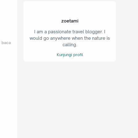
zoetami
I am a passionate travel blogger. I
would go anywhere when the nature is
t baca
calling.
Kunjungi profil