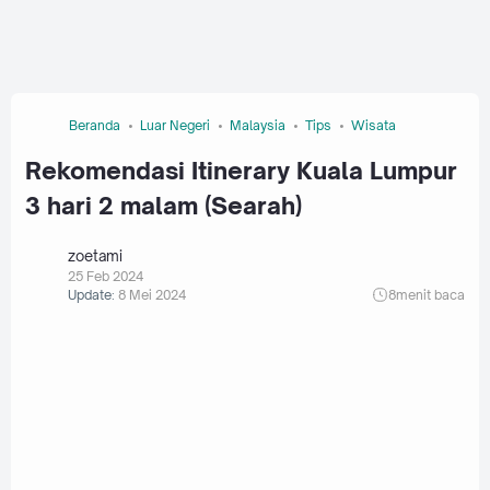
Beranda
Luar Negeri
Malaysia
Tips
Wisata
Rekomendasi Itinerary Kuala Lumpur
3 hari 2 malam (Searah)
zoetami
25 Feb 2024
Update:
8 Mei 2024
8
menit baca