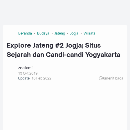
Beranda
Budaya
Jateng
Jogja
Wisata
Explore Jateng #2 Jogja; Situs
Sejarah dan Candi-candi Yogyakarta
zoetami
13 Okt 2019
Update:
13 Feb 2022
6
menit baca