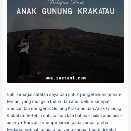
Nah, sebagai catatan saya dan untuk pengetahuan teman-
teman, yang mungkin belum tau atau belum sempat
mencari tau mengenai Gunung Krakatau dan Anak Gunung
Krakatau. Terlebih dahulu mari kita bahas silsilah atau asal-
usulnya. Para ahli memperkiraan pada zaman purba
terdapat sebuah gunung api yang sangat besar di selat