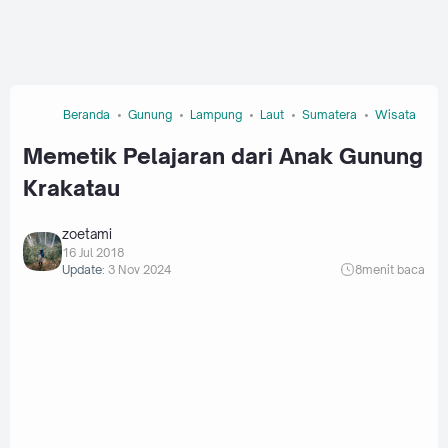
Beranda
Gunung
Lampung
Laut
Sumatera
Wisata
Memetik Pelajaran dari Anak Gunung
Krakatau
zoetami
16 Jul 2018
Update:
3 Nov 2024
8
menit baca