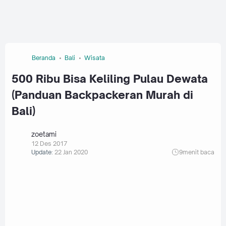
Beranda
Bali
Wisata
500 Ribu Bisa Keliling Pulau Dewata
(Panduan Backpackeran Murah di
Bali)
zoetami
12 Des 2017
Update:
22 Jan 2020
9
menit baca