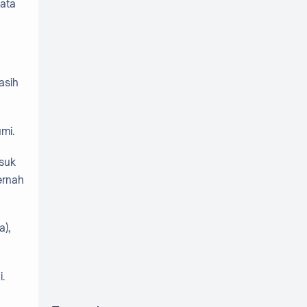
sata
asih
mi.
usuk
ernah
a),
.