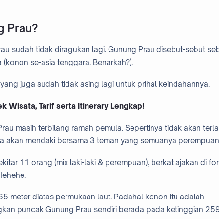
g Prau?
au sudah tidak diragukan lagi. Gunung Prau disebut-sebut se
ia (konon se-asia tenggara. Benarkah?).
yang juga sudah tidak asing lagi untuk prihal keindahannya.
k Wisata, Tarif serta Itinerary Lengkap!
Prau masih terbilang ramah pemula. Sepertinya tidak akan terla
anya akan mendaki bersama 3 teman yang semuanya perempuan
kitar 11 orang (mix laki-laki & perempuan), berkat ajakan di fo
 Hehehe.
5 meter diatas permukaan laut. Padahal konon itu adalah
gkan puncak Gunung Prau sendiri berada pada ketinggian 25