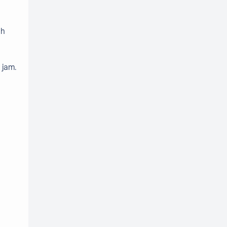
Sumatera
4
ah
Tasikmalaya
Tegal
1
1
Tekno
temanggung
2
2
 jam.
Thailand
Tips
7
14
Wisata
Wonosobo
99
3