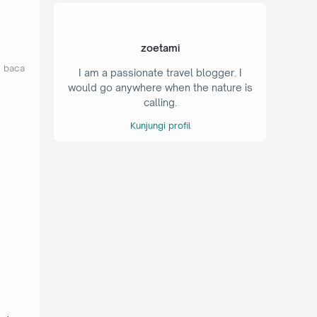
zoetami
t baca
I am a passionate travel blogger. I
would go anywhere when the nature is
calling.
Kunjungi profil