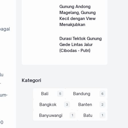
Gunung Andong
Magelang, Gunung
Kecil dengan View
Menakjubkan
bagai
Durasi Tektok Gunung
Gede Lintas Jalur
(Cibodas - Putri)
lu
Kategori
.
Bali
Bandung
5
6
rum-
Bangkok
Banten
3
2
Banyuwangi
Batu
1
1
90